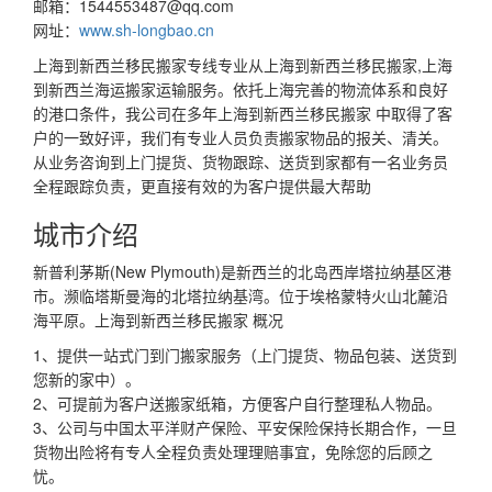
邮箱：
1544553487@qq.com
网址：
www.sh-longbao.cn
上海到新西兰移民搬家专线专业从上海到新西兰移民搬家,上海
到新西兰海运搬家运输服务。依托上海完善的物流体系和良好
的港口条件，我公司在多年上海到新西兰移民搬家 中取得了客
户的一致好评，我们有专业人员负责搬家物品的报关、清关。
从业务咨询到上门提货、货物跟踪、送货到家都有一名业务员
全程跟踪负责，更直接有效的为客户提供最大帮助
城市介绍
新普利茅斯(New Plymouth)是新西兰的北岛西岸塔拉纳基区港
市。濒临塔斯曼海的北塔拉纳基湾。位于埃格蒙特火山北麓沿
海平原。上海到新西兰移民搬家 概况
1、提供一站式门到门搬家服务（上门提货、物品包装、送货到
您新的家中）。
2、可提前为客户送搬家纸箱，方便客户自行整理私人物品。
3、公司与中国太平洋财产保险、平安保险保持长期合作，一旦
货物出险将有专人全程负责处理理赔事宜，免除您的后顾之
忧。