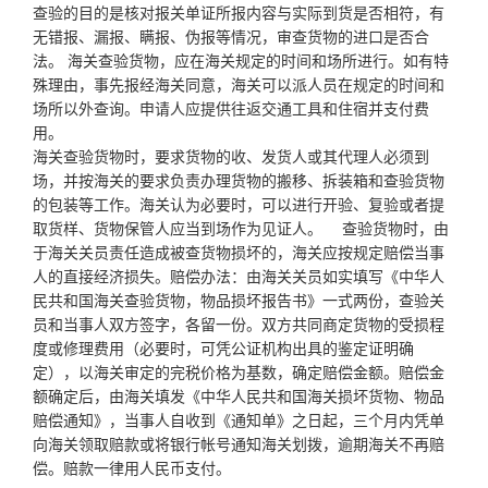
查验的目的是核对报关单证所报内容与实际到货是否相符，有
无错报、漏报、瞒报、伪报等情况，审查货物的进口是否合
法。 海关查验货物，应在海关规定的时间和场所进行。如有特
殊理由，事先报经海关同意，海关可以派人员在规定的时间和
场所以外查询。申请人应提供往返交通工具和住宿并支付费
用。
海关查验货物时，要求货物的收、发货人或其代理人必须到
场，并按海关的要求负责办理货物的搬移、拆装箱和查验货物
的包装等工作。海关认为必要时，可以进行开验、复验或者提
取货样、货物保管人应当到场作为见证人。 查验货物时，由
于海关关员责任造成被查货物损坏的，海关应按规定赔偿当事
人的直接经济损失。赔偿办法：由海关关员如实填写《中华人
民共和国海关查验货物，物品损坏报告书》一式两份，查验关
员和当事人双方签字，各留一份。双方共同商定货物的受损程
度或修理费用（必要时，可凭公证机构出具的鉴定证明确
定），以海关审定的完税价格为基数，确定赔偿金额。赔偿金
额确定后，由海关填发《中华人民共和国海关损坏货物、物品
赔偿通知》，当事人自收到《通知单》之日起，三个月内凭单
向海关领取赔款或将银行帐号通知海关划拨，逾期海关不再赔
偿。赔款一律用人民币支付。