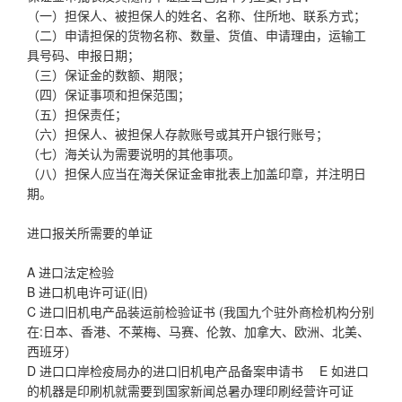
（一）担保人、被担保人的姓名、名称、住所地、联系方式；
（二）申请担保的货物名称、数量、货值、申请理由，运输工
具号码、申报日期；
（三）保证金的数额、期限；
（四）保证事项和担保范围；
（五）担保责任；
（六）担保人、被担保人存款账号或其开户银行账号；
（七）海关认为需要说明的其他事项。
（八）担保人应当在海关保证金审批表上加盖印章，并注明日
期。
进口报关所需要的单证
A 进口法定检验
B 进口机电许可证(旧)
C 进口旧机电产品装运前检验证书 (我国九个驻外商检机构分别
在:日本、香港、不莱梅、马赛、伦敦、加拿大、欧洲、北美、
西班牙）
D 进口口岸检疫局办的进口旧机电产品备案申请书 E 如进口
的机器是印刷机就需要到国家新闻总暑办理印刷经营许可证