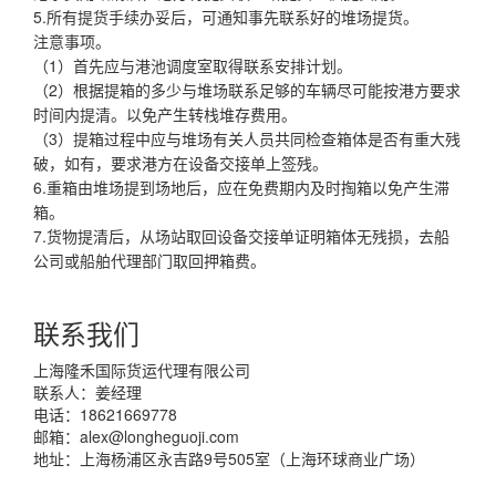
5.所有提货手续办妥后，可通知事先联系好的堆场提货。
注意事项。
（1）首先应与港池调度室取得联系安排计划。
（2）根据提箱的多少与堆场联系足够的车辆尽可能按港方要求
时间内提清。以免产生转栈堆存费用。
（3）提箱过程中应与堆场有关人员共同检查箱体是否有重大残
破，如有，要求港方在设备交接单上签残。
6.重箱由堆场提到场地后，应在免费期内及时掏箱以免产生滞
箱。
7.货物提清后，从场站取回设备交接单证明箱体无残损，去船
公司或船舶代理部门取回押箱费。
联系我们
上海隆禾国际货运代理有限公司
联系人：姜经理
电话：18621669778
邮箱：
alex@longheguoji.com
地址：上海杨浦区永吉路9号505室（上海环球商业广场）