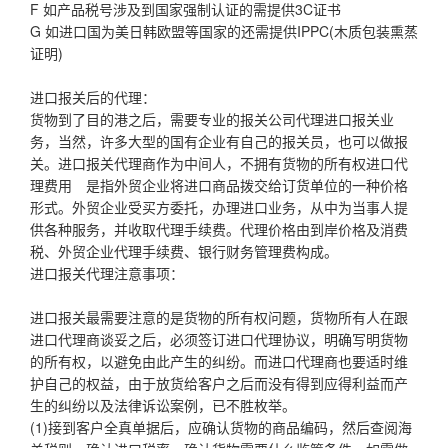
F 如产品税号涉及到国家强制认证的需提供3C证书
G 如进口国为美日韩欧盟等国家的还需提供IPPC(木质包装熏蒸
证明)
进口报关后的代理：
货物到了目的港之后，需要专业的报关公司代理进口报关业
务，当然，许多大型的国有企业有自己的报关员，也可以做报
关。进口报关代理商作为中间人，不拥有货物的所有权进口代
理费用 是指外贸企业将进口商品拨交给订货单位的一种价格
形式。外贸企业受买方委托，办理进口业务，从中为当事人提
供各种服务，并收取代理手续费。代理价格由到岸价格及消费
税、外贸企业代理手续费、银行财务管理费构成。
进口报关代理注意事项：
进口报关最需要注意的是货物的所有权问题，货物所有人在跟
进口代理商谈妥之后，必须签订进口代理协议，明确写明货物
的所有权，以避免由此产生的纠纷。而进口代理商也要适时维
护自己的权益，由于放货给客户之后而没有得到应得利益而产
生的纠纷以及法律诉讼案例，已不胜枚举。
(1)接到客户全真单据后，应确认货物的商品编码，然后查阅海