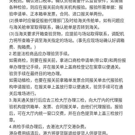
关税则。确认进口税率。确认货物需要什么监管条件，如需做
各种检验，则应在报关前向有关机构报验。报验所需单据：报
验申请单、正本箱单发票，合同、进口报关单两份。
(2)换单时应催促般舶代理部门及时给海关传舱单，如有问题应
与海关舱单室取得联系，确认舱单是否转到海关。
(3)当海关要求开箱查验货物，应提前与场站取得联系，调配机
力将所查箱子调至海关指定的场站。(事先应现场站确认好调箱
费、掏箱费。)
2.若是法检商品应办理验货手续。
如需商检，则要在报关前，拿进口商检申请单(带公章)和两份报
单办理登记手续，并在报关单上盖商检登记在案章以便通关。
验货手续在最终目的地办理。
如需动植检，也要在报关前拿箱单发票合同报关单去代报验机
构申请报验，在报关单上盖放行章以便通关，验货手续可在通
关后堆场进行。
3.海关通关放行后应去三检大厅办理三检，向大厅内的代理报
验机构提供箱单、发票、合同报关单，由他们代理报验。报验
后，可在大厅内统一窗口交费，并在白色提货单上盖三检放行
章。
4.商检手续办理后，去港池大厅交港杂费。
港杂费用结清后，港方将提货联退给提货人供提货用。