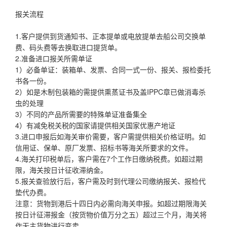
报关流程
1.客户提供到货通知书、正本提单或电放提单去船公司交换单
费、码头费等去换取进口提货单。
2.准备进口报关所需单证
1）必备单证：装箱单、发票、合同一式一份、报关、报检委托
书各一份。
2）如是木制包装箱的需提供熏蒸证书及盖IPPC章已做消毒杀
虫的处理
3）不同的产品所需要的特殊单证准备集全
4）有减免税关税的国家请提供相关国家优惠产地证
3.进口申报后如海关审价需要，客户需提供相关价格证明。如
信用证、保单、原厂发票、招标书等海关所要求的文件。
4.海关打印税单后，客户需在7个工作日缴纳税费。如超过期
限，海关按日计征收滞纳金。
5.报关查验放行后，客户需及时到代理公司缴纳报关、报检代
垫代办费。
注意：货物到港后十四日内必需向海关申报。如超过期限海关
按日计征滞报金（按货物价值万分之五）超过三个月，海关将
作无主货物进行变卖。