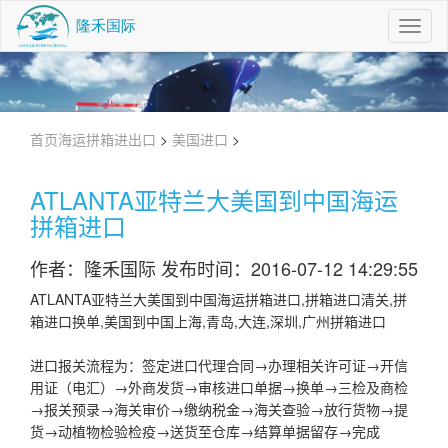
Toggl
Navig
首页
海运拼箱进出口
>
美国进口
>
ATLANTA亚特兰大美国到中国海运
拼箱进口
作者：隆禾国际 发布时间：2016-07-12 14:29:55
ATLANTA亚特兰大美国到中国海运拼箱进口,拼箱进口清关,拼
箱进口换单,美国到中国上海,青岛,大连,深圳,广州拼箱进口
进口报关流程为：签定进口代理合同→办理相关许可证→开信
用证（电汇）→外商发货→审核进口单据→换单→三检及商检
→报关预录→海关审价→缴纳税金→海关查验→放行货物→提
货→动植物检验检疫→送货至仓库→结算单据留存→完成