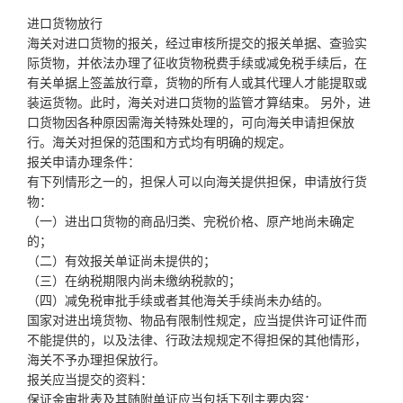
进口货物放行
海关对进口货物的报关，经过审核所提交的报关单据、查验实
际货物，并依法办理了征收货物税费手续或减免税手续后，在
有关单据上签盖放行章，货物的所有人或其代理人才能提取或
装运货物。此时，海关对进口货物的监管才算结束。 另外，进
口货物因各种原因需海关特殊处理的，可向海关申请担保放
行。海关对担保的范围和方式均有明确的规定。
报关申请办理条件：
有下列情形之一的，担保人可以向海关提供担保，申请放行货
物：
（一）进出口货物的商品归类、完税价格、原产地尚未确定
的；
（二）有效报关单证尚未提供的；
（三）在纳税期限内尚未缴纳税款的；
（四）减免税审批手续或者其他海关手续尚未办结的。
国家对进出境货物、物品有限制性规定，应当提供许可证件而
不能提供的，以及法律、行政法规规定不得担保的其他情形，
海关不予办理担保放行。
报关应当提交的资料：
保证金审批表及其随附单证应当包括下列主要内容：