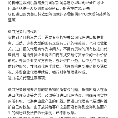
的机器是印刷机就需要到国家新闻总暑办理印刷经营许可证
F 如产品税号涉及到国家强制认证的需提供3C证书
G 如进口国为美日韩欧盟等国家的还需提供IPPC(木质包装熏蒸
证明)
进口报关后的代理：
货物到了目的港之后，需要专业的报关公司代理进口报关业
务，当然，许多大型的国有企业有自己的报关员，也可以做报
关。进口报关代理商作为中间人，不拥有货物的所有权进口代
理费用 是指外贸企业将进口商品拨交给订货单位的一种价格
形式。外贸企业受买方委托，办理进口业务，从中为当事人提
供各种服务，并收取代理手续费。代理价格由到岸价格及消费
税、外贸企业代理手续费、银行财务管理费构成。
进口报关代理注意事项：
进口报关最需要注意的是货物的所有权问题，货物所有人在跟
进口代理商谈妥之后，必须签订进口代理协议，明确写明货物
的所有权，以避免由此产生的纠纷。而进口代理商也要适时维
护自己的权益，由于放货给客户之后而没有得到应得利益而产
生的纠纷以及法律诉讼案例，已不胜枚举。