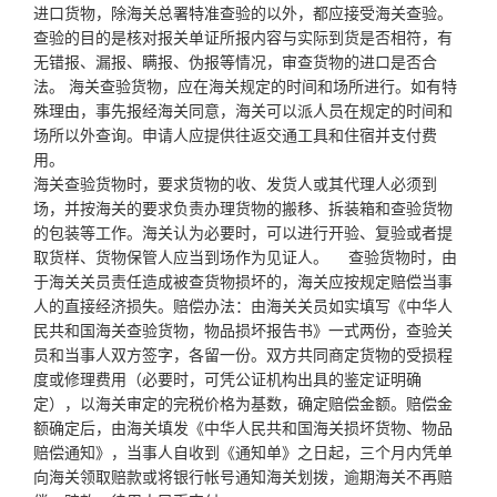
进口货物，除海关总署特准查验的以外，都应接受海关查验。
查验的目的是核对报关单证所报内容与实际到货是否相符，有
无错报、漏报、瞒报、伪报等情况，审查货物的进口是否合
法。 海关查验货物，应在海关规定的时间和场所进行。如有特
殊理由，事先报经海关同意，海关可以派人员在规定的时间和
场所以外查询。申请人应提供往返交通工具和住宿并支付费
用。
海关查验货物时，要求货物的收、发货人或其代理人必须到
场，并按海关的要求负责办理货物的搬移、拆装箱和查验货物
的包装等工作。海关认为必要时，可以进行开验、复验或者提
取货样、货物保管人应当到场作为见证人。 查验货物时，由
于海关关员责任造成被查货物损坏的，海关应按规定赔偿当事
人的直接经济损失。赔偿办法：由海关关员如实填写《中华人
民共和国海关查验货物，物品损坏报告书》一式两份，查验关
员和当事人双方签字，各留一份。双方共同商定货物的受损程
度或修理费用（必要时，可凭公证机构出具的鉴定证明确
定），以海关审定的完税价格为基数，确定赔偿金额。赔偿金
额确定后，由海关填发《中华人民共和国海关损坏货物、物品
赔偿通知》，当事人自收到《通知单》之日起，三个月内凭单
向海关领取赔款或将银行帐号通知海关划拨，逾期海关不再赔