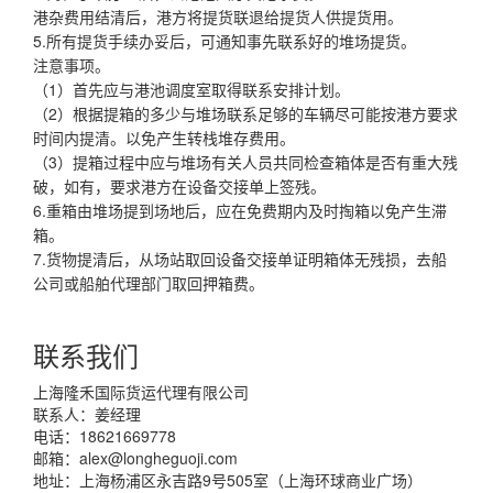
港杂费用结清后，港方将提货联退给提货人供提货用。
5.所有提货手续办妥后，可通知事先联系好的堆场提货。
注意事项。
（1）首先应与港池调度室取得联系安排计划。
（2）根据提箱的多少与堆场联系足够的车辆尽可能按港方要求
时间内提清。以免产生转栈堆存费用。
（3）提箱过程中应与堆场有关人员共同检查箱体是否有重大残
破，如有，要求港方在设备交接单上签残。
6.重箱由堆场提到场地后，应在免费期内及时掏箱以免产生滞
箱。
7.货物提清后，从场站取回设备交接单证明箱体无残损，去船
公司或船舶代理部门取回押箱费。
联系我们
上海隆禾国际货运代理有限公司
联系人：姜经理
电话：18621669778
邮箱：
alex@longheguoji.com
地址：上海杨浦区永吉路9号505室（上海环球商业广场）