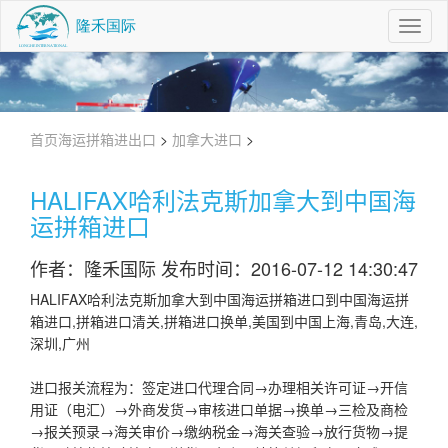
Toggl
Navig
首页
海运拼箱进出口
>
加拿大进口
>
HALIFAX哈利法克斯加拿大到中国海
运拼箱进口
作者：隆禾国际 发布时间：2016-07-12 14:30:47
HALIFAX哈利法克斯加拿大到中国海运拼箱进口到中国海运拼
箱进口,拼箱进口清关,拼箱进口换单,美国到中国上海,青岛,大连,
深圳,广州
进口报关流程为：签定进口代理合同→办理相关许可证→开信
用证（电汇）→外商发货→审核进口单据→换单→三检及商检
→报关预录→海关审价→缴纳税金→海关查验→放行货物→提