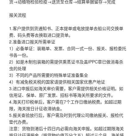
货→动植物检验检疫→送货至仓库→结算单据留存→完成
报关流程
1.客户提供到货通知书、正本提单或电放提单去船公司交换单
费、码头费等去换取进口提货单。
2.准备进口报关所需单证
1）必备单证：装箱单、发票、合同一式一份、报关、报检委托
书各一份。
2）如是木制包装箱的需提供熏蒸证书及盖IPPC章已做消毒杀
虫的处理
3）不同的产品所需要的特殊单证准备集全
4）有减免税关税的国家请提供相关国家优惠产地证
3.进口申报后如海关审价需要，客户需提供相关价格证明。如
信用证、保单、原厂发票、招标书等海关所要求的文件。
4.海关打印税单后，客户需在7个工作日缴纳税费。如超过期
限，海关按日计征收滞纳金。
5.报关查验放行后，客户需及时到代理公司缴纳报关、报检代
垫代办费。
注意：货物到港后十四日内必需向海关申报。如超过期限海关
按日计征滞报金（按货物价值万分之五）超过三个月，海关将