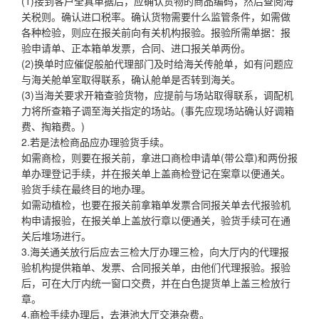
(1)接到客户全真单据后，应确认货物的商品编码，然后查阅海
关税则。确认进口税率。确认货物需要什么监管条件，如需做
各种检验，则应在报关前向有关机构报验。报验所需单据：报
验申请单、正本箱单发票，合同、进口报关单两份。
(2)换单时应催促般舶代理部门及时给海关传舱单，如有问题应
与海关舱单室取得联系，确认舱单是否转到海关。
(3)当海关要求开箱查验货物，应提前与场站取得联系，调配机
力将所查箱子调至海关指定的场站。(事先应现场站确认好调箱
费、掏箱费。)
2.若是法检商品应办理验货手续。
如需商检，则要在报关前，拿进口商检申请单(带公章)和两份报
单办理登记手续，并在报关单上盖商检登记在案章以便通关。
验货手续在最终目的地办理。
如需动植检，也要在报关前拿箱单发票合同报关单去代报验机
构申请报验，在报关单上盖放行章以便通关，验货手续可在通
关后堆场进行。
3.海关通关放行后应去三检大厅办理三检，向大厅内的代理报
验机构提供箱单、发票、合同报关单，由他们代理报验。报验
后，可在大厅内统一窗口交费，并在白色提货单上盖三检放行
章。
4.商检手续办理后，去港池大厅交港杂费。