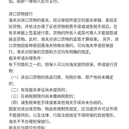
偿。赔款一律用人民币支付。
进口货物放行
海关对进口货物的报关，经过审核所提交的报关单据、查验实
际货物，并依法办理了征收货物税费手续或减免税手续后，在
有关单据上签盖放行章，货物的所有人或其代理人才能提取或
装运货物。此时，海关对进口货物的监管才算结束。 另外，进
口货物因各种原因需海关特殊处理的，可向海关申请担保放
行。海关对担保的范围和方式均有明确的规定。
报关申请办理条件：
有下列情形之一的，担保人可以向海关提供担保，申请放行货
物：
（一）进出口货物的商品归类、完税价格、原产地尚未确定
的；
（二）有效报关单证尚未提供的；
（三）在纳税期限内尚未缴纳税款的；
（四）减免税审批手续或者其他海关手续尚未办结的。
国家对进出境货物、物品有限制性规定，应当提供许可证件而
不能提供的，以及法律、行政法规规定不得担保的其他情形，
海关不予办理担保放行。
报关应当提交的资料：