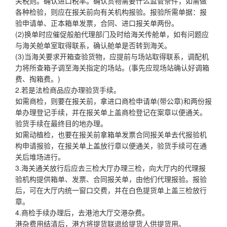
关税则。确认进口税率。确认货物需要什么监管条件，如需做
各种检验，则应在报关前向有关机构报验。报验所需单据：报
验申请单、正本箱单发票，合同、进口报关单两份。
(2)换单时应催促般舶代理部门及时给海关传舱单，如有问题应
与海关舱单室取得联系，确认舱单是否转到海关。
(3)当海关要求开箱查验货物，应提前与场站取得联系，调配机
力将所查箱子调至海关指定的场站。(事先应现场站确认好调箱
费、掏箱费。)
2.若是法检商品应办理验货手续。
如需商检，则要在报关前，拿进口商检申请单(带公章)和两份报
单办理登记手续，并在报关单上盖商检登记在案章以便通关。
验货手续在最终目的地办理。
如需动植检，也要在报关前拿箱单发票合同报关单去代报验机
构申请报验，在报关单上盖放行章以便通关，验货手续可在通
关后堆场进行。
3.海关通关放行后应去三检大厅办理三检，向大厅内的代理报
验机构提供箱单、发票、合同报关单，由他们代理报验。报验
后，可在大厅内统一窗口交费，并在白色提货单上盖三检放行
章。
4.商检手续办理后，去港池大厅交港杂费。
港杂费用结清后，港方将提货联退给提货人供提货用。