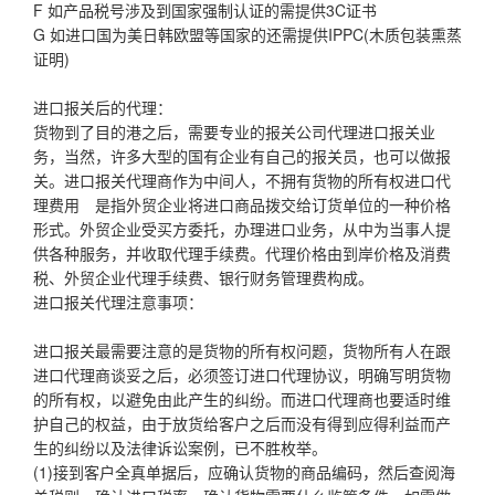
F 如产品税号涉及到国家强制认证的需提供3C证书
G 如进口国为美日韩欧盟等国家的还需提供IPPC(木质包装熏蒸
证明)
进口报关后的代理：
货物到了目的港之后，需要专业的报关公司代理进口报关业
务，当然，许多大型的国有企业有自己的报关员，也可以做报
关。进口报关代理商作为中间人，不拥有货物的所有权进口代
理费用 是指外贸企业将进口商品拨交给订货单位的一种价格
形式。外贸企业受买方委托，办理进口业务，从中为当事人提
供各种服务，并收取代理手续费。代理价格由到岸价格及消费
税、外贸企业代理手续费、银行财务管理费构成。
进口报关代理注意事项：
进口报关最需要注意的是货物的所有权问题，货物所有人在跟
进口代理商谈妥之后，必须签订进口代理协议，明确写明货物
的所有权，以避免由此产生的纠纷。而进口代理商也要适时维
护自己的权益，由于放货给客户之后而没有得到应得利益而产
生的纠纷以及法律诉讼案例，已不胜枚举。
(1)接到客户全真单据后，应确认货物的商品编码，然后查阅海