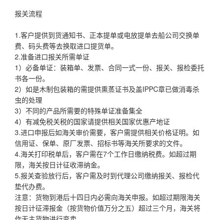
报关流程
1.客户提供到货通知书、正本提单或电放提单去船公司交换单
费、码头费等去换取进口提货单。
2.准备进口报关所需单证
1）必备单证：装箱单、发票、合同一式一份、报关、报检委托
书各一份。
2）如是木制包装箱的需提供熏蒸证书及盖IPPC章已做消毒杀
虫的处理
3）不同的产品所需要的特殊单证准备集全
4）有减免税关税的国家请提供相关国家优惠产地证
3.进口申报后如海关审价需要，客户需提供相关价格证明。如
信用证、保单、原厂发票、招标书等海关所要求的文件。
4.海关打印税单后，客户需在7个工作日缴纳税费。如超过期
限，海关按日计征收滞纳金。
5.报关查验放行后，客户需及时到代理公司缴纳报关、报检代
垫代办费。
注意：货物到港后十四日内必需向海关申报。如超过期限海关
按日计征滞报金（按货物价值万分之五）超过三个月，海关将
作无主货物进行变卖。