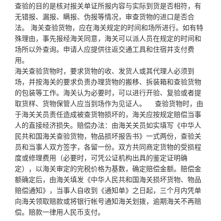
查验的目的是核对报关单证所报内容与实际到货是否相符，有
无错报、漏报、瞒报、伪报等情况，审查货物的进口是否合
法。 海关查验货物，应在海关规定的时间和场所进行。如有特
殊理由，事先报经海关同意，海关可以派人员在规定的时间和
场所以外查询。申请人应提供往返交通工具和住宿并支付费
用。
海关查验货物时，要求货物的收、发货人或其代理人必须到
场，并按海关的要求负责办理货物的搬移、拆装箱和查验货物
的包装等工作。海关认为必要时，可以进行开验、复验或者提
取货样、货物保管人应当到场作为见证人。 查验货物时，由
于海关关员责任造成被查货物损坏的，海关应按规定赔偿当事
人的直接经济损失。赔偿办法：由海关关员如实填写《中华人
民共和国海关查验货物，物品损坏报告书》一式两份，查验关
员和当事人双方签字，各留一份。双方共同商定货物的受损程
度或修理费用（必要时，可凭公证机构出具的鉴定证明确
定），以海关审定的完税价格为基数，确定赔偿金额。赔偿金
额确定后，由海关填发《中华人民共和国海关损坏货物、物品
赔偿通知》，当事人自收到《通知单》之日起，三个月内凭单
向海关领取赔款或将银行帐号通知海关划拨，逾期海关不再赔
偿。赔款一律用人民币支付。