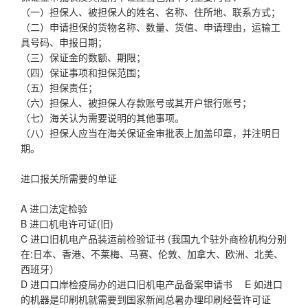
（一）担保人、被担保人的姓名、名称、住所地、联系方式；
（二）申请担保的货物名称、数量、货值、申请理由，运输工
具号码、申报日期；
（三）保证金的数额、期限；
（四）保证事项和担保范围；
（五）担保责任；
（六）担保人、被担保人存款账号或其开户银行账号；
（七）海关认为需要说明的其他事项。
（八）担保人应当在海关保证金审批表上加盖印章，并注明日
期。
进口报关所需要的单证
A 进口法定检验
B 进口机电许可证(旧)
C 进口旧机电产品装运前检验证书 (我国九个驻外商检机构分别
在:日本、香港、不莱梅、马赛、伦敦、加拿大、欧洲、北美、
西班牙）
D 进口口岸检疫局办的进口旧机电产品备案申请书 E 如进口
的机器是印刷机就需要到国家新闻总暑办理印刷经营许可证