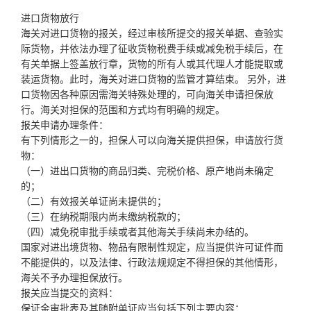
进口货物放行
海关对进口货物的报关，经过审核所提交的报关单据、查验实
际货物，并依法办理了征收货物税费手续或减免税手续后，在
有关单据上签盖放行章，货物的所有人或其代理人才能提取或
装运货物。此时，海关对进口货物的监管才算结束。 另外，进
口货物因各种原因需海关特殊处理的，可向海关申请担保放
行。海关对担保的范围和方式均有明确的规定。
报关申请办理条件：
有下列情形之一的，担保人可以向海关提供担保，申请放行货
物：
（一）进出口货物的商品归类、完税价格、原产地尚未确定
的；
（二）有效报关单证尚未提供的；
（三）在纳税期限内尚未缴纳税款的；
（四）减免税审批手续或者其他海关手续尚未办结的。
国家对进出境货物、物品有限制性规定，应当提供许可证件而
不能提供的，以及法律、行政法规规定不得担保的其他情形，
海关不予办理担保放行。
报关应当提交的资料：
保证金审批表及其随附单证应当包括下列主要内容：