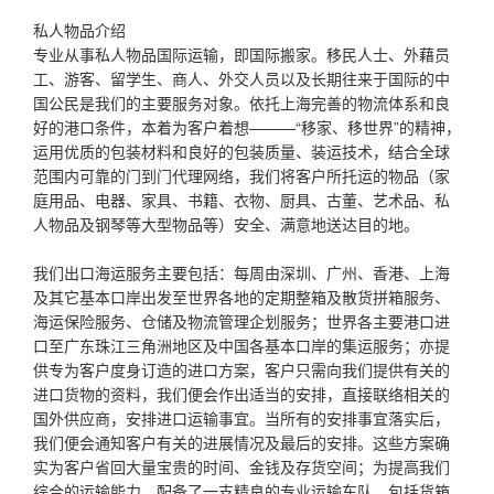
​私人物品介绍
专业从事私人物品国际运输，即国际搬家。移民人士、外藉员
工、游客、留学生、商人、外交人员以及长期往来于国际的中
国公民是我们的主要服务对象。依托上海完善的物流体系和良
好的港口条件，本着为客户着想———“移家、移世界”的精神，
运用优质的包装材料和良好的包装质量、装运技术，结合全球
范围内可靠的门到门代理网络，我们将客户所托运的物品（家
庭用品、电器、家具、书籍、衣物、厨具、古董、艺术品、私
人物品及钢琴等大型物品等）安全、满意地送达目的地。
我们出口海运服务主要包括：每周由深圳、广州、香港、上海
及其它基本口岸出发至世界各地的定期整箱及散货拼箱服务、
海运保险服务、仓储及物流管理企划服务；世界各主要港口进
口至广东珠江三角洲地区及中国各基本口岸的集运服务；亦提
供专为客户度身订造的进口方案，客户只需向我们提供有关的
进口货物的资料，我们便会作出适当的安排，直接联络相关的
国外供应商，安排进口运输事宜。当所有的安排事宜落实后，
我们便会通知客户有关的进展情况及最后的安排。这些方案确
实为客户省回大量宝贵的时间、金钱及存货空间；为提高我们
综合的运输能力，配备了一支精良的专业运输车队，包括货箱