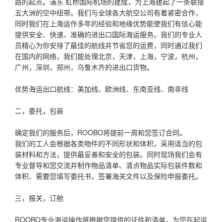
路的起点。浦东 虹桥国际机场的建成，为上海建起了一条联接
五大洲的空中纽带。我们与全球各大航空公司有着紧密合作，
同时我们在上海运作多年的经验和地缘优势能使我们有信心能
提供安全、快速、准确的进出口国际海运服务。我们的专业人
员精心为你安排了最佳的航线并节省您的运费，同时通过我们
在国内的网络，我们能处理北京，天津，上海，宁波，杭州，
广州，深圳，郑州，乌鲁木齐的进出口货物。
优势海运出口航线：美加线、欧洲线、东南亚线、南非线
二，委托，包装
确定我们的服务后，ROOBO将提前一周和您签订合同。
我们的工人会根据各类物件的不同形状和体积，采用适当的包
装材料和方法，提供最妥善和安全的包装。同时现场我们会有
专业督导和您交流并制作物品清单、清点物品实际包装件数和
体积、需要您填写委托书，签署海关文件以及保险申报委托。
三，报关，订舱
ROOBO专业海运操作将根据您提供的证件和清单，为您在起运