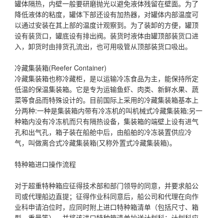
罐体隔热，内壁一般要研磨抛光以避免液体残留在壁面。为了
降低液体的粘度，罐体下部还设有加热器，对罐体内部温度可
以通过安装在其上部的温度计观察到。为了装卸的方便，罐顶
设有装货口，罐底设有排出阀。装货时液体由罐顶部装货口进
入，卸货时由排货孔流出，也可用吸管从顶部装货口吸出。
冷藏集装箱(Reefer Container)
冷藏集装箱也称冷藏柜，是以运输冷冻食品为主，能保持所定
低温的保温集装箱。它是专为运输鱼虾、肉类、新鲜水果、蔬
菜等食品而特殊设计的。目前国际上采用的冷藏集装箱基本上
分两种:一种是集装箱内带有冷冻机的叫机械式冷藏集装箱;另一
种箱内没有冷冻机而只有隔热设备，集装箱的端壁上设有进气
孔和出气孔，箱子装在船舱中后，由船舶的冷冻装置供应冷
气，叫做离合式冷藏集装箱(又称外置式冷藏集装箱)。
特种箱进口操作流程
对于超重特种箱应征得技术部和部门领导的同意，并要求船公
司或代理船边直提；征得作业科同意后，船公司和代理在向作
业科申请泊位时，应同时附上进口特种箱清单（包括尺寸、箱
型、重量等），并将该进口特种箱清单抄送计划科；计划科应