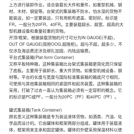
上方进行装卸作业，适合装载长大件和重件，如重型机械、钢
材、木材、钢锭等。台架式的集装箱不防水，怕水湿的货物不
能装运，如一定要装运，只有用帆布遮盖、密封好。标识是
FR，一般分为20FR、40FR。主要装载超长、超宽、超高的大
型机器设备和重量较重的货物。
开顶/框架，根据装载货物的尺寸可分为IN GAUGE(不超)，
OUT OF GAUGE(简称OOG,超限柜)。超与不超，超多少，不
仅涉及海运费还涉及绑扎加固、内陆运输费。
平台式集装箱(Plat-form Container)
又称平板特种箱，这种集装箱比台架式集装箱更简化而只保留
了底板。主要用于装卸长、重大件货物。如重型机械设备、钢
材等。平台的长度与宽度与国际标准集装箱的箱底尺寸相同，
可使用与其他集装箱相同的紧固件和起吊装置。这种集装箱的
采用，打破了过去一直认为集装箱必须有一定容积的概念。它
的标识是PC或PF，一般分为20PC（PF）和40PC（PF）。
罐式集装箱(Tank Container)
顾名思义这种集装箱是专为装运液体货物，如酒类、汽油、化
学品而设计的。它由罐体和框架两部分组成，罐体用于装载液
体，框架用来支承和固定罐体。罐体的外壁采用保温材料以使