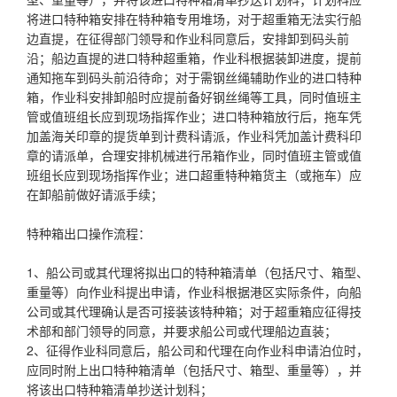
将进口特种箱安排在特种箱专用堆场，对于超重箱无法实行船
边直提，在征得部门领导和作业科同意后，安排卸到码头前
沿；船边直提的进口特种超重箱，作业科根据装卸进度，提前
通知拖车到码头前沿待命；对于需钢丝绳辅助作业的进口特种
箱，作业科安排卸船时应提前备好钢丝绳等工具，同时值班主
管或值班组长应到现场指挥作业；进口特种箱放行后，拖车凭
加盖海关印章的提货单到计费科请派，作业科凭加盖计费科印
章的请派单，合理安排机械进行吊箱作业，同时值班主管或值
班组长应到现场指挥作业；进口超重特种箱货主（或拖车）应
在卸船前做好请派手续；
特种箱出口操作流程：
1、船公司或其代理将拟出口的特种箱清单（包括尺寸、箱型、
重量等）向作业科提出申请，作业科根据港区实际条件，向船
公司或其代理确认是否可接装该特种箱；对于超重箱应征得技
术部和部门领导的同意，并要求船公司或代理船边直装；
2、征得作业科同意后，船公司和代理在向作业科申请泊位时，
应同时附上出口特种箱清单（包括尺寸、箱型、重量等），并
将该出口特种箱清单抄送计划科；