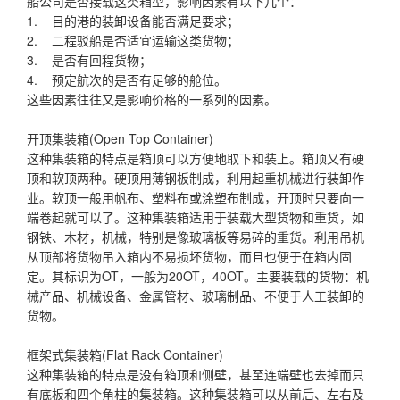
船公司是否接载这类箱型，影响因素有以下几个：
1. 目的港的装卸设备能否满足要求；
2. 二程驳船是否适宜运输这类货物；
3. 是否有回程货物；
4. 预定航次的是否有足够的舱位。
这些因素往往又是影响价格的一系列的因素。
开顶集装箱(Open Top Container)
这种集装箱的特点是箱顶可以方便地取下和装上。箱顶又有硬
顶和软顶两种。硬顶用薄钢板制成，利用起重机械进行装卸作
业。软顶一般用帆布、塑料布或涂塑布制成，开顶时只要向一
端卷起就可以了。这种集装箱适用于装载大型货物和重货，如
钢铁、木材，机械，特别是像玻璃板等易碎的重货。利用吊机
从顶部将货物吊入箱内不易损坏货物，而且也便于在箱内固
定。其标识为OT，一般为20OT，40OT。主要装载的货物：机
械产品、机械设备、金属管材、玻璃制品、不便于人工装卸的
货物。
框架式集装箱(Flat Rack Container)
这种集装箱的特点是没有箱顶和侧壁，甚至连端壁也去掉而只
有底板和四个角柱的集装箱。这种集装箱可以从前后、左右及