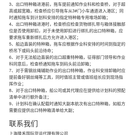
3、出口特种箱进港前，拖车提前通知作业科和检查桥，对于超
高或超宽箱，检查桥应引导拖车从3#门小车通道进入港区；同
时通知拖车到计划科安排的指定特种箱专用堆场卸箱；
4、出口特种箱进港时，检查桥应检查货物绑扎带与箱体接触部
位是否使用卸扣，对于未使用卸扣进行绑扎的出口特种箱，应
要求拖车重新绑扎后方允许进入港区；
5、船边直装的特种箱，拖车应根据作业科安排的时间到指定的
桥吊下或码头前沿待命；
6、对于无法船边直装的出口超重特种箱，征得部门领导和作业
科同意后，检查桥通知拖车到码头前沿卸箱；
7、对于需钢丝绳辅助作业的出口特种箱，作业科安排卸箱时应
提前备好钢丝绳等工具，同时值班主管或值班组长应到现场指
挥作业；
8、对于出口特种箱，船公司或其代理应在提供给计划科的预配
清单中进行额外备注；
9、计划科在确认配载时通知大副本航次有出口特种箱，如船方
需要应提供出口特种箱清单给大副；
联系我们
上海隆禾国际货运代理有限公司